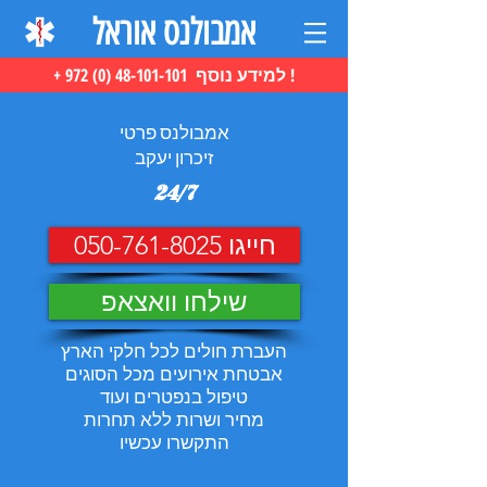
אמבולנס אוראל
+ 972 (0) 48-101-101 למידע נוסף !
אמבולנס פרטי
זיכרון יעקב
24/7
חייגו 050-761-8025
שילחו וואצאפ
העברת חולים לכל חלקי הארץ
אבטחת אירועים מכל הסוגים
טיפול בנפטרים ועוד
מחיר ושרות ללא תחרות
התקשרו עכשיו