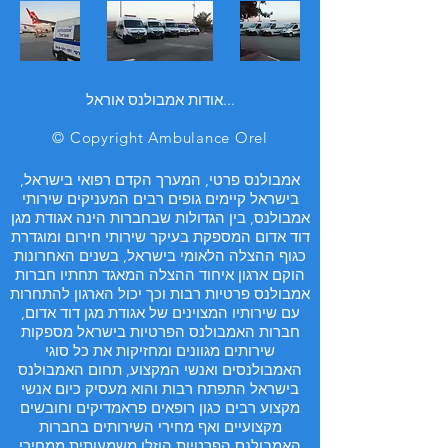
אודות אמבולנס אוראל...
© Copyright Ambulance Orel
אמבולנס פרטי, המערך הקדם רפואי בישראל,
בישראל קיימים גופים רבים המעניקים שירותי
אמבולנס, בין הגדולות שבחברות הינה אגודת מגן
דוד אדום המספקת בעיקר שירותי חירום ומוגדרת
כגוף ההצלה הלאומי בישראל, בשנים האחרונות
הוקם ארגון איחוד ההצלה המאגד תחתיו חברות
אמבולנס פרטיות רבות וכך יכול הארגון להתחרות
עם שירותיו המצוינים של אגודת מגן דוד אדום,
חברות האמבולנס הפרטיות בישראל מספקות
שירותים מגוונים ומחזיקות את כל סוגי
האמבולנסים ואנשי המקצוע, תחום האמבולנס
בישראל התפתח רבות והוא מעסיק כיום אנשי
מקצוע רבים כגון רופאים פראמדיקים וחובשים
מקצועיים ואף מחירי השירותים בחברות
האמבולנס הפרטיות הוזלו משמעותית ממחירי