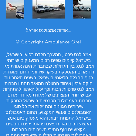
אודות אמבולנס אוראל...
© Copyright Ambulance Orel
אמבולנס פרטי, המערך הקדם רפואי בישראל,
בישראל קיימים גופים רבים המעניקים שירותי
אמבולנס, בין הגדולות שבחברות הינה אגודת מגן
דוד אדום המספקת בעיקר שירותי חירום ומוגדרת
כגוף ההצלה הלאומי בישראל, בשנים האחרונות
הוקם ארגון איחוד ההצלה המאגד תחתיו חברות
אמבולנס פרטיות רבות וכך יכול הארגון להתחרות
עם שירותיו המצוינים של אגודת מגן דוד אדום,
חברות האמבולנס הפרטיות בישראל מספקות
שירותים מגוונים ומחזיקות את כל סוגי
האמבולנסים ואנשי המקצוע, תחום האמבולנס
בישראל התפתח רבות והוא מעסיק כיום אנשי
מקצוע רבים כגון רופאים פראמדיקים וחובשים
מקצועיים ואף מחירי השירותים בחברות
האמבולנס הפרטיות הוזלו משמעותית ממחירי