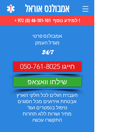
אמבולנס אוראל
+ 972 (0) 48-101-101 למידע נוסף !
אמבולנס פרטי
מגדל העמק
24/7
חייגו 050-761-8025
שילחו וואצאפ
העברת חולים לכל חלקי הארץ
אבטחת אירועים מכל הסוגים
טיפול בנפטרים ועוד
מחיר ושרות ללא תחרות
התקשרו עכשיו