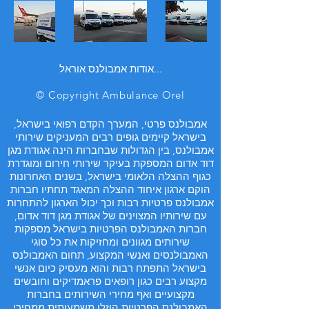
אודות אמבולנס אוראל...
© Copyright Ambulance Orel
אמבולנס פרטי, המערך הקדם רפואי בישראל,
בישראל קיימים גופים רבים המעניקים שירותי
אמבולנס, בין הגדולות שבחברות הינה אגודת מגן
דוד אדום המספקת בעיקר שירותי חירום ומוגדרת
כגוף ההצלה הלאומי בישראל, בשנים האחרונות
הוקם ארגון איחוד ההצלה המאגד תחתיו חברות
אמבולנס פרטיות רבות וכך יכול הארגון להתחרות
עם שירותיו המצוינים של אגודת מגן דוד אדום,
חברות האמבולנס הפרטיות בישראל מספקות
שירותים מגוונים ומחזיקות את כל סוגי
האמבולנסים ואנשי המקצוע, תחום האמבולנס
בישראל התפתח רבות והוא מעסיק כיום אנשי
מקצוע רבים כגון רופאים פראמדיקים וחובשים
מקצועיים ואף מחירי השירותים בחברות
האמבולנס הפרטיות הוזלו משמעותית ממחירי