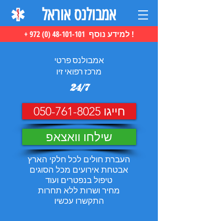
אמבולנס אוראל
+ 972 (0) 48-101-101 למידע נוסף !
אמבולנס פרטי
מרכז רפואי זיו
24/7
חייגו 050-761-8025
שילחו וואצאפ
העברת חולים לכל חלקי הארץ
אבטחת אירועים מכל הסוגים
טיפול בנפטרים ועוד
מחיר ושרות ללא תחרות
התקשרו עכשיו