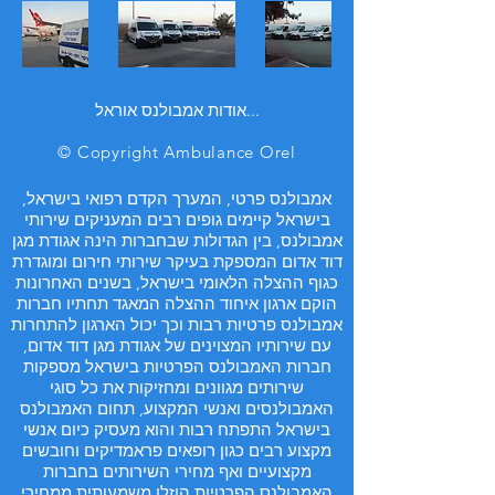
אודות אמבולנס אוראל...
© Copyright Ambulance Orel
אמבולנס פרטי, המערך הקדם רפואי בישראל,
בישראל קיימים גופים רבים המעניקים שירותי
אמבולנס, בין הגדולות שבחברות הינה אגודת מגן
דוד אדום המספקת בעיקר שירותי חירום ומוגדרת
כגוף ההצלה הלאומי בישראל, בשנים האחרונות
הוקם ארגון איחוד ההצלה המאגד תחתיו חברות
אמבולנס פרטיות רבות וכך יכול הארגון להתחרות
עם שירותיו המצוינים של אגודת מגן דוד אדום,
חברות האמבולנס הפרטיות בישראל מספקות
שירותים מגוונים ומחזיקות את כל סוגי
האמבולנסים ואנשי המקצוע, תחום האמבולנס
בישראל התפתח רבות והוא מעסיק כיום אנשי
מקצוע רבים כגון רופאים פראמדיקים וחובשים
מקצועיים ואף מחירי השירותים בחברות
האמבולנס הפרטיות הוזלו משמעותית ממחירי