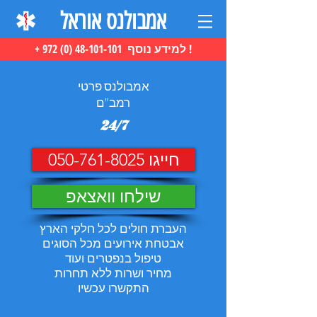
אמבולנס אוראל
+ 972 (0) 48-101-101 למידע נוסף !
אמבולנס פרטי
רמב"ם
24/7
חייגו 050-761-8025
שילחו וואצאפ
העברת חולים לכל חלקי הארץ
אבטחת אירועים מכל הסוגים
טיפול בנפטרים ועוד
מחיר ושרות ללא תחרות
התקשרו עכשיו