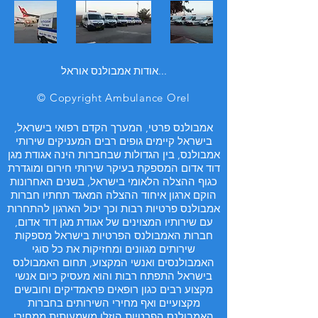
אודות אמבולנס אוראל...
© Copyright Ambulance Orel
אמבולנס פרטי, המערך הקדם רפואי בישראל,
בישראל קיימים גופים רבים המעניקים שירותי
אמבולנס, בין הגדולות שבחברות הינה אגודת מגן
דוד אדום המספקת בעיקר שירותי חירום ומוגדרת
כגוף ההצלה הלאומי בישראל, בשנים האחרונות
הוקם ארגון איחוד ההצלה המאגד תחתיו חברות
אמבולנס פרטיות רבות וכך יכול הארגון להתחרות
עם שירותיו המצוינים של אגודת מגן דוד אדום,
חברות האמבולנס הפרטיות בישראל מספקות
שירותים מגוונים ומחזיקות את כל סוגי
האמבולנסים ואנשי המקצוע, תחום האמבולנס
בישראל התפתח רבות והוא מעסיק כיום אנשי
מקצוע רבים כגון רופאים פראמדיקים וחובשים
מקצועיים ואף מחירי השירותים בחברות
האמבולנס הפרטיות הוזלו משמעותית ממחירי